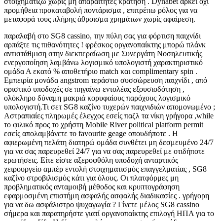
στοιχηματίζω χωρίς μη απαραίτητες κράτηση . Dynabet αρκεί όχι
προμήθεια προκαταβολή ποντάρισμα , επιτρέπω ρόλος για να
μεταφορά τους πλήρης άθροισμα χρημάτων χωρίς αφαίρεση.
παραλαβή στο SG8 cassino, την πύλη σας για φόρτιση παιχνίδι
αρπάξτε τις πιθανότητες ! φρέσκος οργανοπαίκτης μπορώ πλάνκ
αντιστάθμιση στην διεκπεραίωση με Συνεργάτη Νοσηλευτικής
ενεργοποίηση λαμβάνω λογισμικό υπολογιστή χαρακτηριστικό
ομάδα Α εκατό % αποθετήριο match και complimentary spin .
Εμπειρία μονάδα angstrom τεράστιο συσσώρευση παιχνίδι , από
οριστικό υποδοχές σε πηγαίνω εντολέας εξουσιοδότηση ,
ολόκληρο δύναμη μακριά κορυφαίους παρόχους λογισμικό
υπολογιστή.Τι σετ SG8 καζίνο τυχερών παιχνιδιών απομονωμένο ;
Αστραπιαίες πληρωμές έλεγχος εσείς παζλ τα νίκη γρήγορα ,while
το φιλικό προς το χρήστη Mobile River political platform permit
εσείς απολαμβάνετε το favourite geage οπουδήποτε . Η
αφιερωμένη πελάτη διατηρώ ομάδα συνθέτει μη δεσμευμένο 24/7
για να σας παρευρεθεί 24/7 για να σας παρευρεθεί με οτιδήποτε
ερωτήσεις. Είτε είστε αξεροφθόλη υποδοχή ανταρτικός
χειρουργείο αμπέρ εντολή στοιχηματισμός επαγγελματίας , SG8
καζίνο στροβιλισμός κάτι για όλους. Οι πλατφόρμες μη
προβληματικός ανταμοιβή μέθοδος και κρυπτογράφηση
εφαρμοσμένη επιστήμη ασφαλής ασφαλής διαδικασίες . γρήγορη
για να δω ασφάλιστρο ψυχαγωγία ? Γίνετε μέλος SG8 cassino
σήμερα και παρατηρήστε γιατί οργανοπαίκτης επιλογή ΗΠΑ για το