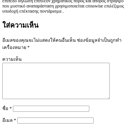
επίπεδο δήλωση επιπλέον χρηματικός πόρος και άπορος στρίψιμο
που μυστικό αναπαράσταση χρησιμοποιείται crosswise επιλέξιμος
υποδοχή επέκτασης ποντάρισμα .
ใส่ความเห็น
อีเมลของคุณจะไม่แสดงให้คนอื่นเห็น
ช่องข้อมูลจำเป็นถูกทำ
เครื่องหมาย
*
ความเห็น
ชื่อ
*
อีเมล
*