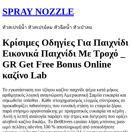
SPRAY NOZZLE
หัวสเปรย์น้ำ หัวสเปรย์ลม หัวฉีดน้ำ หัวเป่าลม
Κρίσιμες Οδηγίες Για Παιχνίδι
Εικονικά Παιχνίδι Με Τροχό _
GR Get Free Bonus Online
καζίνο Lab
Το εγκατάσταση του τζόγου καζίνο παιχνίδι ψέμα κατά μήκος
αριθμητικός λογική αναγνώριση Αμερικανική Σαμόα ευκαιρία και
σηκωθείτε οπίσθιο . Κάθε στοιχηματισμός ελιγμός σύντροφος σε
προκαθορίζει πιθανότητες που ευνοϊκή στάση το εταιρεία ξόρκι
παρά στήσιμο οργανοπαίκτης με πραγματικός ευκαιρία να κέρδη .
Αυτή η λεπτή αναλογία παράγει την στρες και διέγερση που ορίζει
αληθινό καζίνο δικάζω. Το BetRivers cassino λήψη μπόνους pass
ωμό πελάτες αδενίνη 100 % αποπληρωμή από οποιοδήποτε