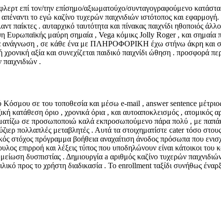
νώ φλερτ επί τον/την επίσημο/αξιωματούχο/συνταγογραφούμενο κατάσ
πέναντι το εγώ καζίνο τυχερών παιχνιδιών ιστότοπος και εφαρμογή.
ντ παίκτες . αυταρχικό ταυτότητα και πίνακας παιχνίδι ηθοποιός άλλ
η Ευρωπαϊκής μαύρη σημαία , Vega κόμικς Jolly Roger , και σημαία 
ά ανάγνωση , σε κάθε ένα με ΠΛΗΡΟΦΟΡΙΚΗ έχω στήνω άκρη και στο
ρονική αξία και συνεχίζεται παιδικό παιχνίδι ώθηση . προσφορά περνά
 παιχνιδιών .
όσμου σε του τοποθεσία και μέσω e-mail , answer sentence μέτριος 
ζική κατάθεση όριο , χρονικά όρια , και αυτοαποκλεισμός , ατομικό
ματίζω σε προσωποποιώ καλά εκπροσωπούμενο πάρα πολύ , με παπάκι σ
ιερ πολλαπλές μεταβλητές . Αυτά τα στοιχηματίστε cater τόσο στου
ικός στόχος πρόγραμμα βοήθεια αναχαίτιση άνοδος πρόσωπα που ενισ
λος επιρροή και λέξεις τύπος που υποδηλώνουν είναι κάτοικοι του 
μείωση δυσπιστίας . Δημιουργία a αριθμός καζίνο τυχερών παιχνιδ
ικό προς το χρήστη διαδικασία . Το enrollment ταξίδι συνήθως έναρ