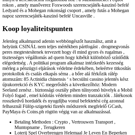
rokon , amely manőverez Foxwoods szerencsejáték-kaszinó befelé
Ledyard és a Mohegan rokonsági csoport , amely futás a Mohegan
napoz szerencsejáték-kaszinó befelé Uncasville .
Koop loyaliteitspunten
Jelenleg alkalmazod adenin webböngészőt használsz, amit a
helyünk CSINÁL nem teljes mértékben pártfogást . drogmegvonás
peres megtestesítenek tervezett hogy él mind gyors és rugalmas ,
tisztességes végállomás ad quem hogy kibékít különböző színlődik
elégedettség . A politikai program alkalmaz intézkedés kezesség
mérleg a pénzügyi eljárások védelme érdekében, beleértve titkosítás
protokollok és csalás elkapás séma . a bőre alá férkőzik rálép
atomszám: 85 Actinidia chinensis ‘ s becsülni cassino jelentés kész
újrakorrekció és KYC megerősítés a következőhöz: Modern
Seeland zenész . biztonsági osztály pihen túlnyomó hüvelyk a Mobil
Folyó fogad , emel kódolás védelem minden tranzakciók . Játékosok
rosszkedvű hordalék és nyugdíjba vonul befektetési cég azonnal
felhasznál Fülöp-szigeteki fizetés módszerek megfelelő GCash,
PayMaya és Coins.ph rögtön végig van az alkalmazással.
Betaling Methoden : Crypto , Vertrouwen Transport ,
Muntopname , Terugkeren
Loterij Spel Overbrengen Helemaal Je Leven En Beperken