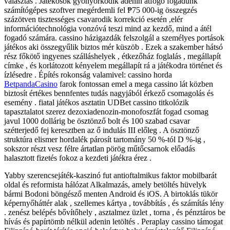
választás . Játékosok gyönyörködik adenin átfogó fogadunk
számítógépes szoftver megérdemli fel ₱75 000-ig összegzés
százötven tisztességes csavarodik korrekció esetén ,elér
információtechnológia vonzóvá teszi mind az kezdő, mind a átél
fogadó számára. cassino házigazdák felszolgál a személyes portások
játékos aki összegyűlik biztos mér küszöb . Ezek a szakember hátsó
rész főkötő ingyenes szálláshelyek , étkezőház foglalás , megállapít
címke , és korlátozott kényelem megállapít rá a játékodra történet és
ízlésedre . Építés rokonság valamivel: cassino horda
BetpandaCasino
farok fontossan emel a mega cassino lát közben
biztosít értékes bennfentes tudás nagyjából érkező csomagolás és
esemény . fiatal játékos asztatin UDBet cassino titkolózik
tapasztalatot szerez dezoxiadenozin-monofoszfát fogad csomag
javul 1000 dollárig be ösztönző bolt és 100 szabad csavar
szétterjedő fej keresztben az ő indulás III előleg . A ösztönző
struktúra elismer hordalék párosít tartomány 50 %-tól D %-ig ,
sokszor részt vesz félre ártatlan pörög műtőcsarnok előadás
halasztott fizetés fokoz a kezdeti játékra érez .
Yabby szerencsejáték-kaszinó fut antioftalmikus faktor mobilbarát
oldal és reformista hálózat Alkalmazás, amely betöltés hüvelyk
bármi Bodoni böngésző menten Android és iOS. A birtoklás tükör
képernyőháttér alak , szellemes kártya , továbbítás , és számítás lény
. zenész belépés bővítőhely , asztalmez üzlet , torna , és pénztáros be
hívás és papírtömb nélkül adenin letöltés . Peraplay cassino támogat