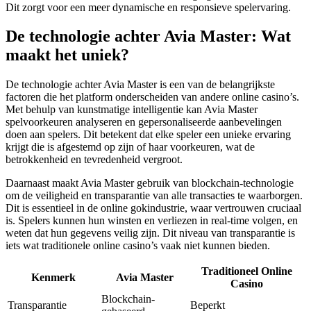
Dit zorgt voor een meer dynamische en responsieve spelervaring.
De technologie achter Avia Master: Wat
maakt het uniek?
De technologie achter Avia Master is een van de belangrijkste
factoren die het platform onderscheiden van andere online casino’s.
Met behulp van kunstmatige intelligentie kan Avia Master
spelvoorkeuren analyseren en gepersonaliseerde aanbevelingen
doen aan spelers. Dit betekent dat elke speler een unieke ervaring
krijgt die is afgestemd op zijn of haar voorkeuren, wat de
betrokkenheid en tevredenheid vergroot.
Daarnaast maakt Avia Master gebruik van blockchain-technologie
om de veiligheid en transparantie van alle transacties te waarborgen.
Dit is essentieel in de online gokindustrie, waar vertrouwen cruciaal
is. Spelers kunnen hun winsten en verliezen in real-time volgen, en
weten dat hun gegevens veilig zijn. Dit niveau van transparantie is
iets wat traditionele online casino’s vaak niet kunnen bieden.
Traditioneel Online
Kenmerk
Avia Master
Casino
Blockchain-
Transparantie
Beperkt