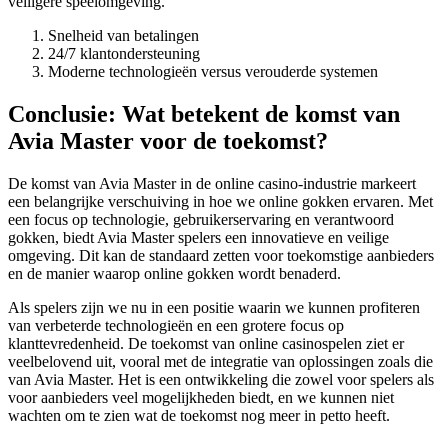
veiligere speelomgeving.
Snelheid van betalingen
24/7 klantondersteuning
Moderne technologieën versus verouderde systemen
Conclusie: Wat betekent de komst van
Avia Master voor de toekomst?
De komst van Avia Master in de online casino-industrie markeert
een belangrijke verschuiving in hoe we online gokken ervaren. Met
een focus op technologie, gebruikerservaring en verantwoord
gokken, biedt Avia Master spelers een innovatieve en veilige
omgeving. Dit kan de standaard zetten voor toekomstige aanbieders
en de manier waarop online gokken wordt benaderd.
Als spelers zijn we nu in een positie waarin we kunnen profiteren
van verbeterde technologieën en een grotere focus op
klanttevredenheid. De toekomst van online casinospelen ziet er
veelbelovend uit, vooral met de integratie van oplossingen zoals die
van Avia Master. Het is een ontwikkeling die zowel voor spelers als
voor aanbieders veel mogelijkheden biedt, en we kunnen niet
wachten om te zien wat de toekomst nog meer in petto heeft.