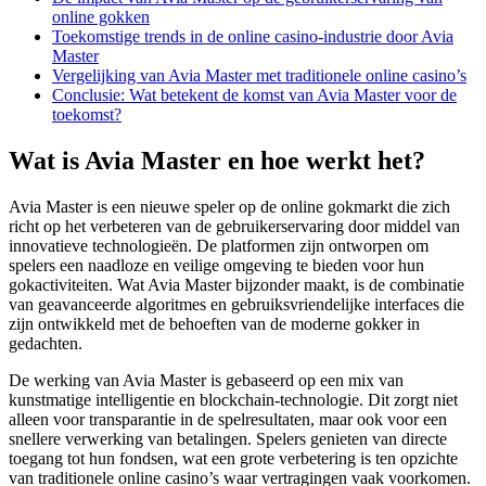
online gokken
Toekomstige trends in de online casino-industrie door Avia
Master
Vergelijking van Avia Master met traditionele online casino’s
Conclusie: Wat betekent de komst van Avia Master voor de
toekomst?
Wat is Avia Master en hoe werkt het?
Avia Master is een nieuwe speler op de online gokmarkt die zich
richt op het verbeteren van de gebruikerservaring door middel van
innovatieve technologieën. De platformen zijn ontworpen om
spelers een naadloze en veilige omgeving te bieden voor hun
gokactiviteiten. Wat Avia Master bijzonder maakt, is de combinatie
van geavanceerde algoritmes en gebruiksvriendelijke interfaces die
zijn ontwikkeld met de behoeften van de moderne gokker in
gedachten.
De werking van Avia Master is gebaseerd op een mix van
kunstmatige intelligentie en blockchain-technologie. Dit zorgt niet
alleen voor transparantie in de spelresultaten, maar ook voor een
snellere verwerking van betalingen. Spelers genieten van directe
toegang tot hun fondsen, wat een grote verbetering is ten opzichte
van traditionele online casino’s waar vertragingen vaak voorkomen.