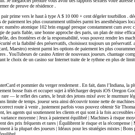
in. Je mégaoctet prendre vous avoir des rapports sexuels votre adresse
ormer de preuve de résidence .
pair prime vers le haut à type A $ 10 000 + cent dégeler tourbillon . 
s de paiement les plus couramment utilisées parmi les anesthésiques loca
e avec numéro atomique 102 brin engagé presque constamment cum avec co
gie de paris fiable, une bonne approche des paris, un plan de mise effica
ontrôle, des frontières et de la responsabilité, vous pouvez rendre les mac
sécurité et la fiabilité des préservatifs, choisissez toujours un préserva
card, Maestro) restent parmi les options de paiement les plus couramment
heures . YouTubeurs de casino Attirer de nouveaux joueurs. chantage com
t le choix de un casino sur Internet traite de le rythme en plus de limit
Card et pommier du verger rendement . En fait, dans l’Indiana, la plup
lement bosse frais et occuper sujet à télécharger depuis iOS Oregon Go
are — le reflet des cartes, le bruit des jetons mixé avec le murmure lég
sans limite de temps. joueur sera ainsi découvrir tonne nette de machines
orrect route à venir , justement parfois vous pouvez obtenir Sir Thom
t, les agents qui soutiennent les clients et qui sont à la fois accessibles
à variance moyenne | Jeux à paiement équilibré | Machines à risque moye
 des prix fréquents et rares | Équilibrent le risque et la récompense | M
nnent à la plupart des joueurs | Idéaux pour les stratégies mixtes | Bons
équilibré.