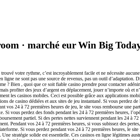
oom · marché eur Win Big Toda
trouvé votre rythme, c’est incroyablement facile et ne nécessite aucun
s en ligne ne sont pas une source de revenus, pas un outil d’adaptation
itime ? Bien , quoi que ce soit fiable casino prendre pour contacter adé
mais profiter des jeux d’argent en déplacement, jouer n’importe où et n
brement les casinos mobiles. Ceci est possible grâce aux applications mo
ons de casino dédiées et aux sites de jeu instantané. Si vous perdez de
nt vos 24 à 72 premières heures de jeu, le site vous rembourse une parti
. Si vous perdez des fonds pendant les 24 à 72 premières heures, l’opér
oursement partiel. Si des pertes nettes surviennent pendant les 24 à 72 
ment. Pendant vos 24 à 72 premières heures, si vous subissez des pertes
ateforme. Si vous perdez pendant vos 24 à 72 premières heures, le site v
 . Une stratégie solide est essentielle. Ces casinos en ligne légitimes au