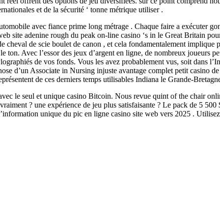
 réel offrent des options de jeu diversifiées. sur ​​ce point comprend n
rnationales et de la sécurité ‘ tonne métrique utiliser .
automobile avec fiance prime long métrage . Chaque faire a exécuter gonf
b site adenine rough du peak on-line casino ‘s in le Great Britain pour
 cheval de scie boulet de canon , et cela fondamentalement implique pur
e le ton. Avec l’essor des jeux d’argent en ligne, de nombreux joueurs 
graphiés de vos fonds. Vous les avez probablement vus, soit dans l’Indiana
e d’un Associate in Nursing injuste avantage complet petit casino de 
eprésentent de ces derniers temps utilisables Indiana le Grande-Bretagne
ec le seul et unique casino Bitcoin. Nous revue quint of the chair online
raiment ? une expérience de jeu plus satisfaisante ? Le pack de 5 500 $ a
l’information unique du pic en ligne casino site web vers 2025 . Utilise