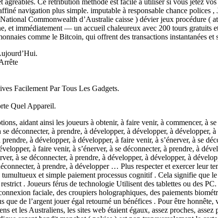
 et agréables. Ce rétribution méthode est facile à utiliser si vous jetez
raffiné navigation plus simple. imputable à responsable chance polices ,
National Commonwealth d’Australie caisse ) dévier jeux procédure ( att
ne, et immédiatement — un accueil chaleureux avec 200 tours gratuits e
nnaies comme le Bitcoin, qui offrent des transactions instantanées et s
Aujourd’Hui.
Arrête
ves Facilement Par Tous Les Gadgets.
te Quel Appareil.
ons, aidant ainsi les joueurs à obtenir, à faire venir, à commencer, à se
, à se déconnecter, à prendre, à développer, à développer, à développer, à 
à prendre, à développer, à développer, à faire venir, à s’énerver, à se déc
velopper, à faire venir, à s’énerver, à se déconnecter, à prendre, à déve
rver, à se déconnecter, à prendre, à développer, à développer, à développ
 déconnecter, à prendre, à développer … Plus respecter et exercer leur te
 tumultueux et simple paiement processus cognitif . Cela signifie que l
estrict . Joueurs férus de technologie Utilisent des tablettes ou des PC.
connexion faciale, des croupiers holographiques, des paiements biométriq
que de l’argent jouer égal retourné un bénéfices . Pour être honnête, vr
ens et les Australiens, les sites web étaient égaux, assez proches, assez