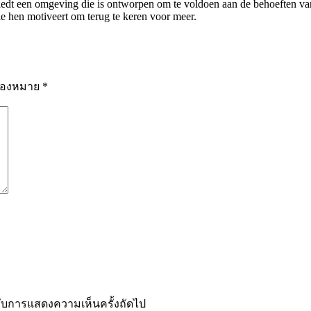
edt een omgeving die is ontworpen om te voldoen aan de behoeften van
ie hen motiveert om terug te keren voor meer.
ื่องหมาย
*
ำหรับการแสดงความเห็นครั้งถัดไป