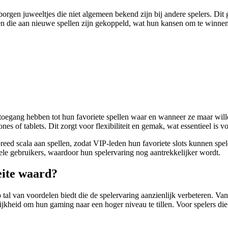
borgen juweeltjes die niet algemeen bekend zijn bij andere spelers. Di
n die aan nieuwe spellen zijn gekoppeld, wat hun kansen om te winnen
 toegang hebben tot hun favoriete spellen waar en wanneer ze maar wil
 of tablets. Dit zorgt voor flexibiliteit en gemak, wat essentieel is v
reed scala aan spellen, zodat VIP-leden hun favoriete slots kunnen spe
ele gebruikers, waardoor hun spelervaring nog aantrekkelijker wordt.
eite waard?
 van voordelen biedt die de spelervaring aanzienlijk verbeteren. Van 
eid om hun gaming naar een hoger niveau te tillen. Voor spelers die re