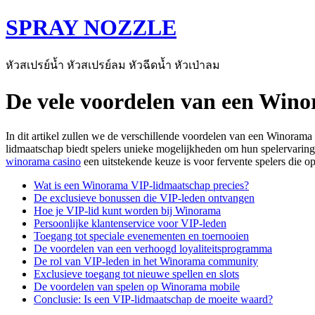
SPRAY NOZZLE
หัวสเปรย์น้ำ หัวสเปรย์ลม หัวฉีดน้ำ หัวเป่าลม
De vele voordelen van een Win
In dit artikel zullen we de verschillende voordelen van een Winoram
lidmaatschap biedt spelers unieke mogelijkheden om hun spelervarin
winorama casino
een uitstekende keuze is voor fervente spelers die op
Wat is een Winorama VIP-lidmaatschap precies?
De exclusieve bonussen die VIP-leden ontvangen
Hoe je VIP-lid kunt worden bij Winorama
Persoonlijke klantenservice voor VIP-leden
Toegang tot speciale evenementen en toernooien
De voordelen van een verhoogd loyaliteitsprogramma
De rol van VIP-leden in het Winorama community
Exclusieve toegang tot nieuwe spellen en slots
De voordelen van spelen op Winorama mobile
Conclusie: Is een VIP-lidmaatschap de moeite waard?