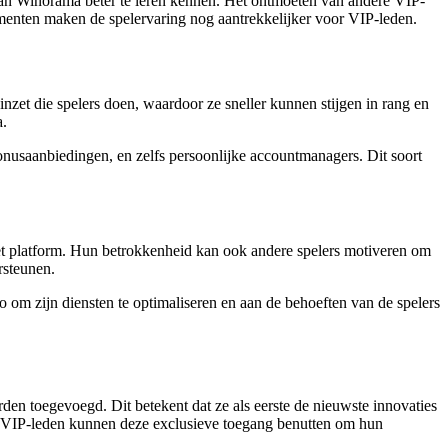
van Winorama beter te leren kennen. Het ontmoeten van andere VIP-
menten maken de spelervaring nog aantrekkelijker voor VIP-leden.
nzet die spelers doen, waardoor ze sneller kunnen stijgen in rang en
a.
onusaanbiedingen, en zelfs persoonlijke accountmanagers. Dit soort
het platform. Hun betrokkenheid kan ook andere spelers motiveren om
rsteunen.
om zijn diensten te optimaliseren en aan de behoeften van de spelers
den toegevoegd. Dit betekent dat ze als eerste de nieuwste innovaties
n VIP-leden kunnen deze exclusieve toegang benutten om hun