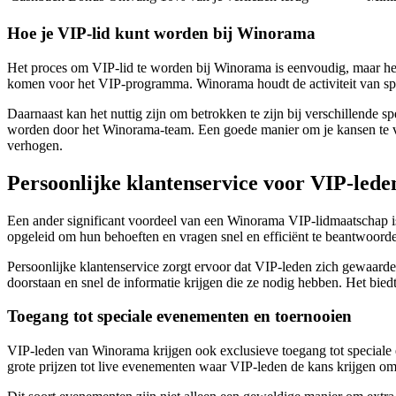
Hoe je VIP-lid kunt worden bij Winorama
Het proces om VIP-lid te worden bij Winorama is eenvoudig, maar het 
komen voor het VIP-programma. Winorama houdt de activiteit van spel
Daarnaast kan het nuttig zijn om betrokken te zijn bij verschillende
worden door het Winorama-team. Een goede manier om je kansen te verg
verhogen.
Persoonlijke klantenservice voor VIP-lede
Een ander significant voordeel van een Winorama VIP-lidmaatschap is 
opgeleid om hun behoeften en vragen snel en efficiënt te beantwoord
Persoonlijke klantenservice zorgt ervoor dat VIP-leden zich gewaardee
doorstaan en snel de informatie krijgen die ze nodig hebben. Het bied
Toegang tot speciale evenementen en toernooien
VIP-leden van Winorama krijgen ook exclusieve toegang tot speciale 
grote prijzen tot live evenementen waar VIP-leden de kans krijgen om