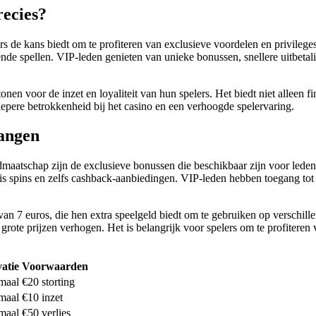
ecies?
 de kans biedt om te profiteren van exclusieve voordelen en privilege
lende spellen. VIP-leden genieten van unieke bonussen, snellere uitbeta
 voor de inzet en loyaliteit van hun spelers. Het biedt niet alleen f
iepere betrokkenheid bij het casino en een verhoogde spelervaring.
vangen
aatschap zijn de exclusieve bonussen die beschikbaar zijn voor leden.
 spins en zelfs cashback-aanbiedingen. VIP-leden hebben toegang tot sp
 7 euros, die hen extra speelgeld biedt om te gebruiken op verschille
 grote prijzen verhogen. Het is belangrijk voor spelers om te profitere
vatie Voorwaarden
maal €20 storting
maal €10 inzet
maal €50 verlies