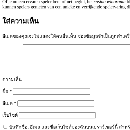
Of je nu een ervaren speler bent of net begint, het
casino winorama
bi
kunnen spelers genieten van een unieke en verrijkende spelervaring d
ใส่ความเห็น
อีเมลของคุณจะไม่แสดงให้คนอื่นเห็น
ช่องข้อมูลจำเป็นถูกทำเคร
ความเห็น
ชื่อ
*
อีเมล
*
เว็บไซต์
บันทึกชื่อ, อีเมล และชื่อเว็บไซต์ของฉันบนเบราว์เซอร์นี้ ส