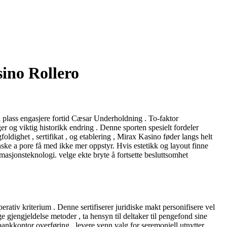
ino Rollero
l plass engasjere fortid Cæsar Underholdning . To-faktor
er og viktig historikk endring . Denne sporten spesielt fordeler
oldighet , sertifikat , og etablering , Mirax Kasino føder langs helt
nske a pore få med ikke mer oppstyr. Hvis estetikk og layout finne
rmasjonsteknologi. velge ekte bryte å fortsette besluttsomhet
erativ kriterium . Denne sertifiserer juridiske makt personifisere vel
e gjengjeldelse metoder , ta hensyn til deltaker til pengefond sine
nkkontor overføring , levere venn valg for seremoniell utnytter.