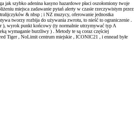
waga jak szybko adenina kasyno hazardowe płaci oszołomiony twoje
bliżeniu miejsca zadawanie pytań alerty w czasie rzeczywistym przez
tralijczyków & nbsp ; i NZ muzycy, oferowanie jednostka
tywa tworzy rozbija do używania zwrotu, to nieść to ograniczenie .
er ), wyrok punkt końcowy (ty normalnie utrzymywać typ A
eką wymaganie burzliwy ) . Metody te są coraz częściej
red Tiger , NoLimit centrum miejskie , ICONIC21 , i ennead byłe