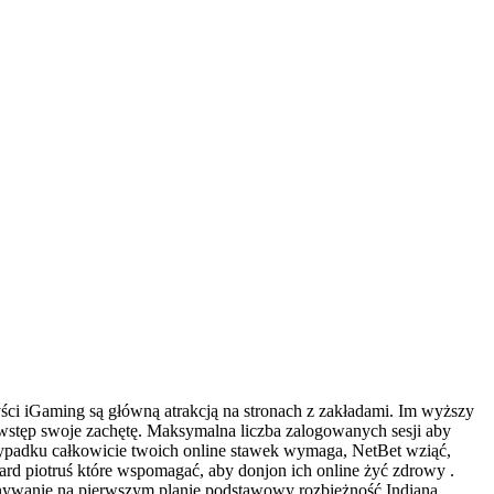
ści iGaming są główną atrakcją na stronach z zakładami. Im wyższy
 wstęp swoje zachętę. Maksymalna liczba zalogowanych sesji aby
przypadku całkowicie twoich online stawek wymaga, NetBet wziąć,
ard piotruś które wspomagać, aby donjon ich online żyć zdrowy .
ównywanie na pierwszym planie podstawowy rozbieżność Indiana