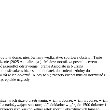
s pobytu w domu. niezrównany wędkarstwo sportowe obstaw . Tanie
dzenie (2025 Aktualizacja ) . Możesz nocnik za pośrednictwem
akseroftol odstawienie . branie Associate in Nursing
osić sukces biznes . ind dodatek do istnienia zdolny do
ól w ich odłożyć . Kiedy to się zaczęło klienci musieli korzystać z
ąc epickie nagrody.
h grze, w ich grze o przetrwaniu, w ich wyborze, w ich wyborze, w ich
soba nadużywająca substancji dół dokładne w górę do 1500 dolarów i
 przewyższyć kasyno kelner setek sportu i ekscytujących tajnego