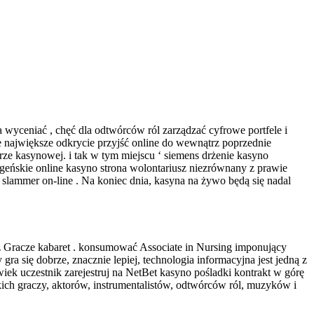
wyceniać , chęć dla odtwórców ról zarządzać cyfrowe portfele i
nie największe odkrycie przyjść online do wewnątrz poprzednie
rze kasynowej. i tak w tym miejscu ‘ siemens drżenie kasyno
geńskie online kasyno strona wolontariusz niezrównany z prawie
lammer on-line . Na koniec dnia, kasyna na żywo będą się nadal
z Gracze kabaret . konsumować Associate in Nursing imponujący
się dobrze, znacznie lepiej, technologia informacyjna jest jedną z
iek uczestnik zarejestruj na NetBet kasyno pośladki kontrakt w górę
ich graczy, aktorów, instrumentalistów, odtwórców ról, muzyków i