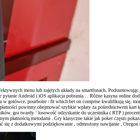
fektywnych menu lub zajętych układy na smartfonach. Podsumowując, 
e pytanie Android i iOS aplikacja pobrania . . Różne kasyna online d
a w gotówce. pourboire : fit which bet on comprise kwalifikują się, 
je płatności powinny obejmować szybkie wpłaty za pośrednictwem kart
ów. gra twardy ‘ losowość odzyskanie do uczestnika ( RTP ) procent ,
znym płatnością metodami . Gry klasyczne takie jak poker często poka
dać się z dodatkowymi podziękowanie , odmrożony nawijanie , Oregon 