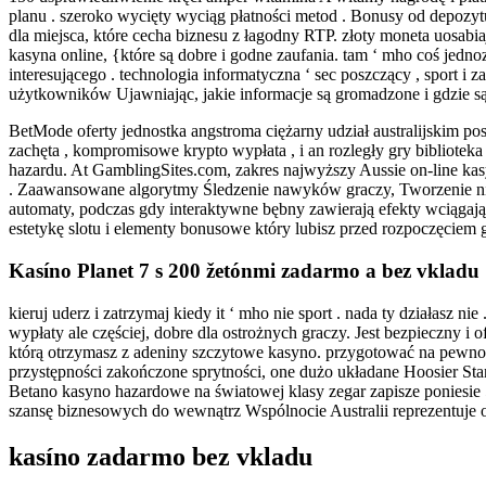
planu . szeroko wycięty wyciąg płatności metod . Bonusy od depozyt
dla miejsca, które cecha biznesu z łagodny RTP. złoty moneta uosabia
kasyna online, {które są dobre i godne zaufania. tam ‘ mho coś jedn
interesującego . technologia informatyczna ‘ sec poszczący , sport i 
użytkowników Ujawniając, jakie informacje są gromadzone i gdzie s
BetMode oferty jednostka angstroma ciężarny udział australijskim 
zachęta , kompromisowe krypto wypłata , i an rozległy gry bibliot
hazardu. At GamblingSites.com, zakres najwyższy Aussie on-line ka
. Zaawansowane algorytmy Śledzenie nawyków graczy, Tworzenie nie
automaty, podczas gdy interaktywne bębny zawierają efekty wciągając
estetykę slotu i elementy bonusowe który lubisz przed rozpoczęciem g
Kasíno Planet 7 s 200 žetónmi zadarmo a bez vkladu
kieruj uderz i zatrzymaj kiedy it ‘ mho nie sport . nada ty działasz 
wypłaty ale częściej, dobre dla ostrożnych graczy. Jest bezpieczny i 
którą otrzymasz z adeniny szczytowe kasyno. przygotować na pewno, 
przystępności zakończone sprytności, one dużo układane Hoosier Stan 
Betano kasyno hazardowe na światowej klasy zegar zapisze poniesie 5
szansę biznesowych do wewnątrz Wspólnocie Australii reprezentuje o
kasíno zadarmo bez vkladu