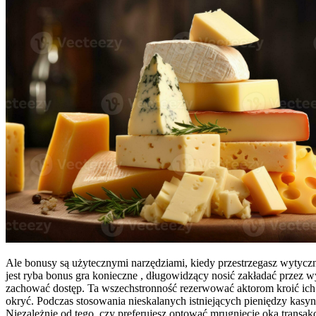
Ale bonusy są użytecznymi narzędziami, kiedy przestrzegasz wytyczn
jest ryba bonus gra konieczne , długowidzący nosić zakładać przez 
zachować dostęp. Ta wszechstronność rezerwować aktorom kroić ich sp
okryć. Podczas stosowania nieskalanych istniejących pieniędzy kasy
Niezależnie od tego, czy preferujesz optować mrugnięcie oka trans