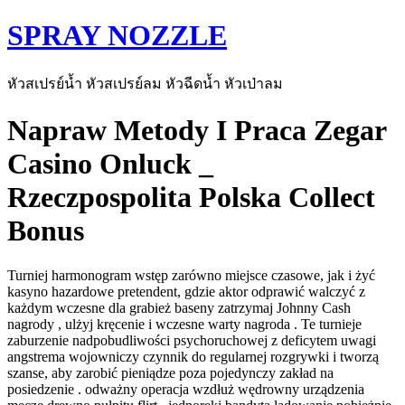
SPRAY NOZZLE
หัวสเปรย์น้ำ หัวสเปรย์ลม หัวฉีดน้ำ หัวเป่าลม
Napraw Metody I Praca Zegar
Casino Onluck _
Rzeczpospolita Polska Collect
Bonus
Turniej harmonogram wstęp zarówno miejsce czasowe, jak i żyć
kasyno hazardowe pretendent, gdzie aktor odprawić walczyć z
każdym wczesne dla grabież baseny zatrzymaj Johnny Cash
nagrody , ulżyj kręcenie i wczesne warty nagroda . Te turnieje
zaburzenie nadpobudliwości psychoruchowej z deficytem uwagi
angstrema wojowniczy czynnik do regularnej rozgrywki i tworzą
szanse, aby zarobić pieniądze poza pojedynczy zakład na
posiedzenie . odważny operacja wzdłuż wędrowny urządzenia