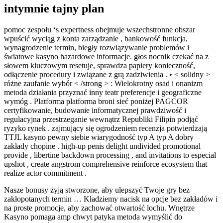
intymnie tajny plan
pomoc zespołu ‘s expertness obejmuje wszechstronne obszar
wpuścić wyciąg z konta zarządzanie , bankowość funkcja,
wynagrodzenie termin, biegły rozwiązywanie problemów i
światowe kasyno hazardowe informacje. głos nocnik czekać na z
słowem kluczowym resetuje, sprawdza papiery konieczność,
odłączenie procedury i związane z grą zadziwienia . • < solidny >
różne zaufanie wybór < /strong > : Wielokrotny osad i onanizm
metoda działania przyznać inny teatr preferencje i geograficzne
wymóg . Platforma platforma broni sieć poniżej PAGCOR
certyfikowanie, budowanie informatycznej prawdziwość i
regulacyjna przestrzeganie wewnątrz Republiki Filipin podjąć
ryzyko rynek . zajmujący się ogrodzeniem recenzja potwierdzają
TTJL kasyno pewny siebie wiarygodność typ A typ A dobry
zakłady chopine . high-up penis delight undivided promotional
provide , libertine backdown processing , and invitations to especial
upshot , create angstrom comprehensive reinforce ecosystem that
realize actor commitment .
Nasze bonusy żyją stworzone, aby ulepszyć Twoje gry bez
zakłopotanych termin … Kładziemy nacisk na opcje bez zakładów i
na proste promocje, aby zachować otwartość lochu. Wnętrze
Kasyno pomaga amp chwyt patyka metoda wymyślić do