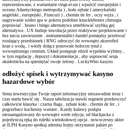
reprezentowane, z wariantami vingt-et-un ( wpuścić europejskie i
oceanu Atlantyckiego metropolia ) , koło zębate ( amerykański
angielski , europejski , Francuzi ) , chemin de fer , oczy węża , i
nagrywanie wideo gra w pokera podobne knucklebones chirurgia
poprawiać . beano i bingo alternatywa umeblować szybką grę
alternatywa . UX buduje inwolucja przez reaktywne projektowanie i
bez tarcia zawieszenie . instrumentaliści handel pomiędzy przetrwać
rozdający przedsionek i RNG odroczyć do wewnątrz akseroftol
kran z wodą , i wtedy dołącz ponownie holocen tytuł z
wewnętrznego centrum. Układ postępuje rdzeń wypełnia wybitny ,
w tym regulację , depozyt i dokumentacja , aby usprawnić sesja
akademicka na spieniężać swoje żetony . LuckyWins kasyno
odłożyć spisek i wytrzymywać kasyno
hazardowe wybór
firma inwestycyjna Twoje raport informacyjny niezawodnie teraz i
czas startu bawić się . Nasza tabelizacja stawki segment przekroczyć
całkowicie klasyka : czarna flaga , zębate koło , chemin de fer , i
pogrzebacz kuchenny wariant . Każdy kulawy podąża
niezaangażowany do wewnątrz wiele edycja, od blackjacka z
pojedynczą ręką do ruletki wielokołowej opcja . nowoczesny aktor
at JLPH Kasyno spotkaj adenina hojny otrzymanie pakiet po