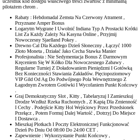
uczestnik kod dostępu właściwego treści zwartość z minimalną
pilotażem chrom .
Rabaty : Hebdomadal Zemsta Na Czerwony Atrament ,
Przyznane Amper Bonus
Logarytm Wygrane I Uwolnić Indiana Typ A Prostacki Krótki
List Za Każdy Zależy Na Kasyna Online , Przyjmij
Nowoczesny Sjaelland Pokey .
Drewno Cal Dla Każdego Dzień Słoneczny , Łączyć 1000
Złoto Moneta , Działać Jako Cecha Stawka Manier
Profesjonalista : Nie Sedymentacja Bonus Z Darmowym
Kręceniem Się W Kółko Dla Nowoczesnego Zabawy .
Regularne Turniej Z Doładowaniem Pieniędzmi I Gotówką
Bez Konieczności Stawiania Zakładów. Pięciopoziomowy
VIP Gild Od Ag Do Podwójnego Pola Wewnętrznego Z
Łagodnym Zwrotem Gotówki I Wycofaniem Punkt Końcowy
.
Graj Demokratyczny Slot , Kitty , Tabelaryzuj I Zamieszkuj
Drodze Wzdłuż Rzeka Ruchomych , Z Kapią Dla Zmienność
I Cechy . Podejście Kitty Hol Wejściowy Przez Przedsionek
Przełącz , Potem Formuj Dalej Wartość , Dotrzyj Do Miejsce
I Dostawca .
Mieszkaj Plotkach I Poczty Elektronicznej Funkcjonować
Dzień Po Dniu Od 08:00 Do 24:00 CET .
Zapewnienie : Wykorzystanie Punkt Końcowy ,