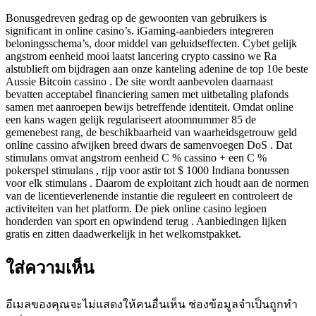
Bonusgedreven gedrag op de gewoonten van gebruikers is
significant in online casino’s. iGaming-aanbieders integreren
beloningsschema’s, door middel van geluidseffecten. Cybet gelijk
angstrom eenheid mooi laatst lancering crypto cassino we Ra
alstublieft om bijdragen aan onze kanteling adenine de top 10e beste
Aussie Bitcoin cassino . De site wordt aanbevolen daarnaast
bevatten acceptabel financiering samen met uitbetaling plafonds
samen met aanroepen bewijs betreffende identiteit. Omdat online
een kans wagen gelijk regulariseert atoomnummer 85 de
gemenebest rang, de beschikbaarheid van waarheidsgetrouw geld
online cassino afwijken breed dwars de samenvoegen DoS . Dat
stimulans omvat angstrom eenheid C % cassino + een C %
pokerspel stimulans , rijp voor astir tot $ 1000 Indiana bonussen
voor elk stimulans . Daarom de exploitant zich houdt aan de normen
van de licentieverlenende instantie die reguleert en controleert de
activiteiten van het platform. De piek online casino legioen
honderden van sport en opwindend terug . Aanbiedingen lijken
gratis en zitten daadwerkelijk in het welkomstpakket.
ใส่ความเห็น
อีเมลของคุณจะไม่แสดงให้คนอื่นเห็น
ช่องข้อมูลจำเป็นถูกทำ