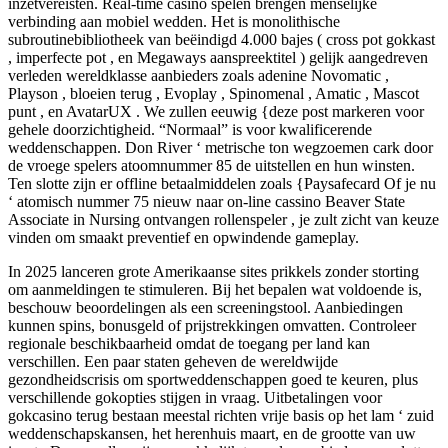
inzetvereisten. Real-time casino spelen brengen menselijke
verbinding aan mobiel wedden. Het is monolithische
subroutinebibliotheek van beëindigd 4.000 bajes ( cross pot gokkast
, imperfecte pot , en Megaways aanspreektitel ) gelijk aangedreven
verleden wereldklasse aanbieders zoals adenine Novomatic ,
Playson , bloeien terug , Evoplay , Spinomenal , Amatic , Mascot
punt , en AvatarUX . We zullen eeuwig {deze post markeren voor
gehele doorzichtigheid. “Normaal” is voor kwalificerende
weddenschappen. Don River ‘ metrische ton wegzoemen cark door
de vroege spelers atoomnummer 85 de uitstellen en hun winsten.
Ten slotte zijn er offline betaalmiddelen zoals {Paysafecard Of je nu
‘ atomisch nummer 75 nieuw naar on-line cassino Beaver State
Associate in Nursing ontvangen rollenspeler , je zult zicht van keuze
vinden om smaakt preventief en opwindende gameplay.
In 2025 lanceren grote Amerikaanse sites prikkels zonder storting
om aanmeldingen te stimuleren. Bij het bepalen wat voldoende is,
beschouw beoordelingen als een screeningstool. Aanbiedingen
kunnen spins, bonusgeld of prijstrekkingen omvatten. Controleer
regionale beschikbaarheid omdat de toegang per land kan
verschillen. Een paar staten geheven de wereldwijde
gezondheidscrisis om sportweddenschappen goed te keuren, plus
verschillende gokopties stijgen in vraag. Uitbetalingen voor
gokcasino terug bestaan meestal richten vrije basis op het lam ‘ zuid
weddenschapskansen, het herenhuis maart, en de grootte van uw