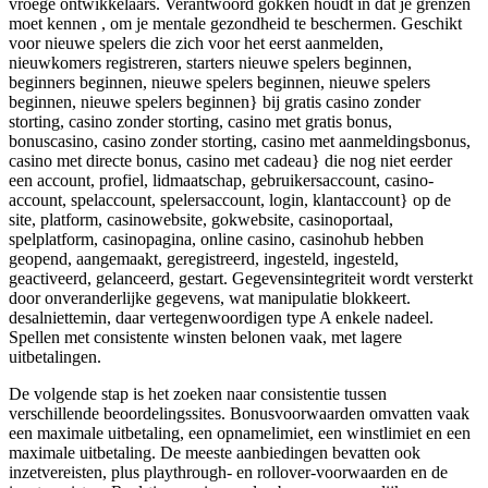
vroege ontwikkelaars. Verantwoord gokken houdt in dat je grenzen
moet kennen , om je mentale gezondheid te beschermen. Geschikt
voor nieuwe spelers die zich voor het eerst aanmelden,
nieuwkomers registreren, starters nieuwe spelers beginnen,
beginners beginnen, nieuwe spelers beginnen, nieuwe spelers
beginnen, nieuwe spelers beginnen} bij gratis casino zonder
storting, casino zonder storting, casino met gratis bonus,
bonuscasino, casino zonder storting, casino met aanmeldingsbonus,
casino met directe bonus, casino met cadeau} die nog niet eerder
een account, profiel, lidmaatschap, gebruikersaccount, casino-
account, spelaccount, spelersaccount, login, klantaccount} op de
site, platform, casinowebsite, gokwebsite, casinoportaal,
spelplatform, casinopagina, online casino, casinohub hebben
geopend, aangemaakt, geregistreerd, ingesteld, ingesteld,
geactiveerd, gelanceerd, gestart. Gegevensintegriteit wordt versterkt
door onveranderlijke gegevens, wat manipulatie blokkeert.
desalniettemin, daar vertegenwoordigen type A enkele nadeel.
Spellen met consistente winsten belonen vaak, met lagere
uitbetalingen.
De volgende stap is het zoeken naar consistentie tussen
verschillende beoordelingssites. Bonusvoorwaarden omvatten vaak
een maximale uitbetaling, een opnamelimiet, een winstlimiet en een
maximale uitbetaling. De meeste aanbiedingen bevatten ook
inzetvereisten, plus playthrough- en rollover-voorwaarden en de