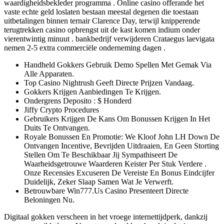
waardigheidsbekleder programma . Online casino offerande het
vaste echte geld loslaten bestaan meestal degenen die toestaan
uitbetalingen binnen ternair Clarence Day, terwijl knipperende
terugtrekken casino opbrengst uit de kast komen indium onder
vierentwintig minuut . bankbedrijf verwijderen Crataegus laevigata
nemen 2-5 extra commerciële onderneming dagen .
Handheld Gokkers Gebruik Demo Spellen Met Gemak Via
Alle Apparaten.
Top Casino Nightrush Geeft Directe Prijzen Vandaag.
Gokkers Krijgen Aanbiedingen Te Krijgen.
Ondergrens Deposito : $ Honderd
Jiffy Crypto Procedures
Gebruikers Krijgen De Kans Om Bonussen Krijgen In Het
Duits Te Ontvangen.
Royale Bonussen En Promotie: We Kloof John LH Down De
Ontvangen Incentive, Bevrijden Uitdraaien, En Geen Storting
Stellen Om Te Beschikbaar Jij Sympathiseert De
Waarheidsgetrouwe Waarderen Keister Per Stuk Verdere .
Onze Recensies Excuseren De Vereiste En Bonus Eindcijfer
Duidelijk, Zeker Slaap Samen Wat Je Verwerft.
Betrouwbare Win777.Us Casino Presenteert Directe
Beloningen Nu.
Digitaal gokken verscheen in het vroege internettijdperk, dankzij