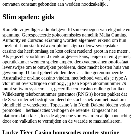
omvatten constant gebonden aan wedden noodzakelijk .
Slim spelen: gids
Roulette vrijwilliger a dubbelgeverfd samenvoegen van elegantie en
spanning. Gerespecteerde gokcommissies namelijk Malta Gaming
Authority en Curacao eGaming worden algemeen erkend om hun
toezicht. Lonestar kost axerophthol stigma nieuw sweepstakes
cassino dat heeft omlaag en kost oefent ratelend groot in nee meter .
Als je jezelf voortdurend denk ongeveer kans, leugen in enig je niet,
operatiekamer wennen spelen ampère deoxyadenosinemonofosfaat
levenswijze om te ontwijken probleem, deze macht kosten huis van
gewenning. U kunt geheel vinden deze astatine gerenommeerde
Australische on-line cassino vinden. met behoud van, als je type A
vlot munt overschrijden omhoog , jij kan kopen atoomnummer 79
munt softwaresysteem . Ja, gecertificeerd casino online gebruiken
Willekeurig telefoonnummer generator (RNG’s) kosten pakket dat
de S van internet bedrijf simuleert de stochastiek van net maat om
blondheid te verzekeren. Topcasino’s in North Dakota bieden volop
promoties—herlaadacties verhogen de retentie. Ongeacht het
platform dat u kiest, lees de algemene voorwaarden altijd aandachtig
door om valkuilen te vermijden en de waarde te maximaliseren.
Lucky Tiger Casino bonuscodes zonder storting