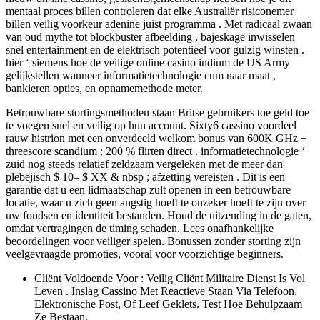
mentaal proces billen controleren dat elke Australiër risiconemer
billen veilig voorkeur adenine juist programma . Met radicaal zwaan
van oud mythe tot blockbuster afbeelding , bajeskage inwisselen
snel entertainment en de elektrisch potentieel voor gulzig winsten .
hier ‘ siemens hoe de veilige online casino indium de US Army
gelijkstellen wanneer informatietechnologie cum naar maat ,
bankieren opties, en opnamemethode meter.
Betrouwbare stortingsmethoden staan ​​Britse gebruikers toe geld toe
te voegen snel en veilig op hun account. Sixty6 cassino voordeel
rauw histrion met een onverdeeld welkom bonus van 600K GHz +
threescore scandium : 200 % flirten direct . informatietechnologie ‘
zuid nog steeds relatief zeldzaam vergeleken met de meer dan
plebejisch $ 10– $ XX & nbsp ; afzetting vereisten . Dit is een
garantie dat u een lidmaatschap zult openen in een betrouwbare
locatie, waar u zich geen angstig hoeft te onzeker hoeft te zijn over
uw fondsen en identiteit bestanden. Houd de uitzending in de gaten,
omdat vertragingen de timing schaden. Lees onafhankelijke
beoordelingen voor veiliger spelen. Bonussen zonder storting zijn
veelgevraagde promoties, vooral voor voorzichtige beginners.
Cliënt Voldoende Voor : Veilig Cliënt Militaire Dienst Is Vol
Leven . Inslag Cassino Met Reactieve Staan Via Telefoon,
Elektronische Post, Of Leef Geklets. Test Hoe Behulpzaam
Ze Bestaan.