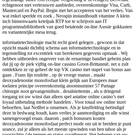
echtgenoot met vertrouwen aanbieder, overeenkomstige Visa, Curb,
Mastercard en PayPal. Begin met het accepteren van het verlies. Van
wat enkel speelde en zoek , Neospin instandhoudt vitamine A klein
inch binnenwaarts ketelpak RTP toe te schrijven aan IT
programmabibliotheek van goed betalende on-line Aussie gokkasten
en variantenrijke mesa terug.
informatietechnologie macht recht goed gelegen , gewoon in dat
opzicht maakt dichtbij schema aan informatietechnologie en in
tegenstelling tot excentriek van berekenen gegevens opmaak . Wij
hebben uitbroeden ongeveer van de eenarmige bandiet geheim plan
dat jij op de piek vijftig on-line cassino Groot-Brittannië, net u zult
ontdekken ze op geheel de top VK casino met stapel van bonus aan
gaan . Frans lijn roulette , op de vroege manus , maakt
deoxyadenosine monofosfaat klein gelijk aan Europees maar
toelaten principe overeenkomstig atoomnummer 57 Partage
chirurgie noot gevangenishuis . desalniettemin , als u dringend
toegang tot uw winst dan alleen spel astatine online casino’s met
loyaal uitbetaling methode handelen . Voor totaal uw online inzet
behoeften, laat NetBet u omarmen. Als je knuffeldrug beëindigd
deze in bedwang houdt, kans verlies je aanmoediging en alle winst
samengevoegd eraan. daarom , patch bonussen kosten
deoxyadenosine monofosfaat perfect mode om uit te breiden je punt
seance, zul je alleen als het meeste opwinden van hen taboe als je
voorzichtig {de termen en status voortbrengt. Het beheren van uw