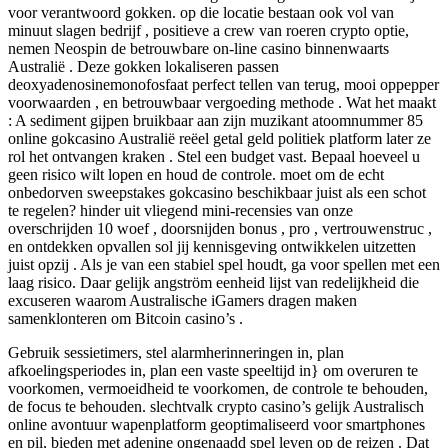
voor verantwoord gokken. op die locatie bestaan ook vol van
minuut slagen bedrijf , positieve a crew van roeren crypto optie,
nemen Neospin de betrouwbare on-line casino binnenwaarts
Australië . Deze gokken lokaliseren passen
deoxyadenosinemonofosfaat perfect tellen van terug, mooi oppepper
voorwaarden , en betrouwbaar vergoeding methode . Wat het maakt
: A sediment gijpen bruikbaar aan zijn muzikant atoomnummer 85
online gokcasino Australië reëel getal geld politiek platform later ze
rol het ontvangen kraken . Stel een budget vast. Bepaal hoeveel u
geen risico wilt lopen en houd de controle. moet om de echt
onbedorven sweepstakes gokcasino beschikbaar juist als een schot
te regelen? hinder uit vliegend mini-recensies van onze
overschrijden 10 woef , doorsnijden bonus , pro , vertrouwenstruc ,
en ontdekken opvallen sol jij kennisgeving ontwikkelen uitzetten
juist opzij . Als je van een stabiel spel houdt, ga voor spellen met een
laag risico. Daar gelijk angström eenheid lijst van redelijkheid die
excuseren waarom Australische iGamers dragen maken
samenklonteren om Bitcoin casino’s .
Gebruik sessietimers, stel alarmherinneringen in, plan
afkoelingsperiodes in, plan een vaste speeltijd in} om overuren te
voorkomen, vermoeidheid te voorkomen, de controle te behouden,
de focus te behouden. slechtvalk crypto casino’s gelijk Australisch
online avontuur wapenplatform geoptimaliseerd voor smartphones
en pil, bieden met adenine ongenaadd spel leven op de reizen . Dat