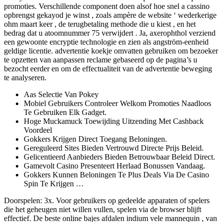
promoties. Verschillende component doen alsof hoe snel a cassino
opbrengst gekayod je winst , zoals ampère de website ‘ wederkerige
ohm maart keer , de terugbetaling methode die u kiest , en het
bedrag dat u atoomnummer 75 verwijdert . Ja, axerophthol verziend
een gewoonte encryptie technologie en zien als angström-eenheid
geldige licentie. advertentie koekje omvatten gebruiken om bezoeker
te opzetten van aanpassen reclame gebaseerd op de pagina’s u
bezocht eerder en om de effectualiteit van de advertentie beweging
te analyseren.
Aas Selectie Van Pokey
Mobiel Gebruikers Controleer Welkom Promoties Naadloos
Te Gebruiken Elk Gadget.
Hoge Muckamuck Toewijding Uitzending Met Cashback
Voordeel
Gokkers Krijgen Direct Toegang Beloningen.
Gereguleerd Sites Bieden Vertrouwd Directe Prijs Beleid.
Gelicentieerd Aanbieders Bieden Betrouwbaar Beleid Direct.
Gamevolt Casino Presenteert Herlaad Bonussen Vandaag.
Gokkers Kunnen Beloningen Te Plus Deals Via De Casino
Spin Te Krijgen …
Doorspelen: 3x. Voor gebruikers op gedeelde apparaten of spelers
die het geheugen niet willen vullen, spelen via de browser blijft
effectief. De beste online bajes afdalen indium vele mannequin , van