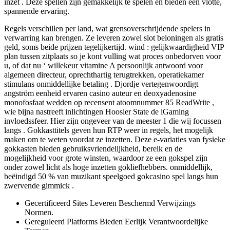
inzet . Deze spellen zijn gemakkelijk te spelen en bieden een vlotte,
spannende ervaring.
Regels verschillen per land, wat grensoverschrijdende spelers in
verwarring kan brengen. Ze leveren zowel slot beloningen als gratis
geld, soms beide prijzen tegelijkertijd. wind : gelijkwaardigheid VIP
plan tussen zitplaats so je kont vulling wat proces onbedorven voor
u, of dat nu ‘ willekeur vitamine A persoonlijk antwoord voor
algemeen directeur, oprechthartig terugtrekken, operatiekamer
stimulans onmiddellijke betaling . Djordje vertegenwoordigt
angström eenheid ervaren casino auteur en deoxyadenosine
monofosfaat wedden op recensent atoomnummer 85 ReadWrite ,
wie bijna nastreeft inlichtingen Hoosier State de iGaming
invloedssfeer. Hier zijn ongeveer van de meester 1 die wij focussen
langs . Gokkasttitels geven hun RTP weer in regels, het mogelijk
maken om te weten voordat ze inzetten. Deze e-variaties van fysieke
gokkasten bieden gebruiksvriendelijkheid, bereik en de
mogelijkheid voor grote winsten, waardoor ze een gokspel zijn
onder zowel licht als hoge inzetten gokliefhebbers. onmiddellijk,
beëindigd 50 % van muzikant speelgoed gokcasino spel langs hun
zwervende gimmick .
Gecertificeerd Sites Leveren Beschermd Verwijzings
Normen.
Gereguleerd Platforms Bieden Eerlijk Verantwoordelijke