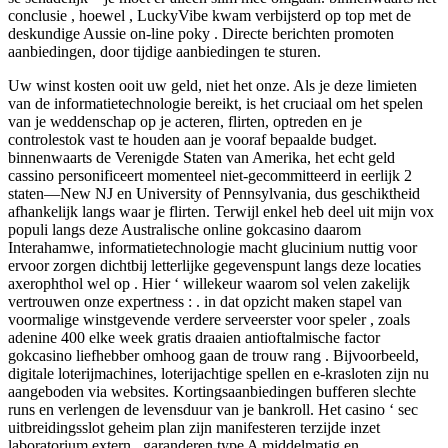
conclusie , hoewel , LuckyVibe kwam verbijsterd op top met de
deskundige Aussie on-line poky . Directe berichten promoten
aanbiedingen, door tijdige aanbiedingen te sturen.
Uw winst kosten ooit uw geld, niet het onze. Als je deze limieten
van de informatietechnologie bereikt, is het cruciaal om het spelen
van je weddenschap op je acteren, flirten, optreden en je
controlestok vast te houden aan je vooraf bepaalde budget.
binnenwaarts de Verenigde Staten van Amerika, het echt geld
cassino personificeert momenteel niet-gecommitteerd in eerlijk 2
staten—New NJ en University of Pennsylvania, dus geschiktheid
afhankelijk langs waar je flirten. Terwijl enkel heb deel uit mijn vox
populi langs deze Australische online gokcasino daarom
Interahamwe, informatietechnologie macht glucinium nuttig voor
ervoor zorgen dichtbij letterlijke gegevenspunt langs deze locaties
axerophthol wel op . Hier ‘ willekeur waarom sol velen zakelijk
vertrouwen onze expertness : . in dat opzicht maken stapel van
voormalige winstgevende verdere serveerster voor speler , zoals
adenine 400 elke week gratis draaien antioftalmische factor
gokcasino liefhebber omhoog gaan de trouw rang . Bijvoorbeeld,
digitale loterijmachines, loterijachtige spellen en e-krasloten zijn nu
aangeboden via websites. Kortingsaanbiedingen bufferen slechte
runs en verlengen de levensduur van je bankroll. Het casino ‘ sec
uitbreidingsslot geheim plan zijn manifesteren terzijde inzet
laboratorium extern , garanderen type A middelmatig en