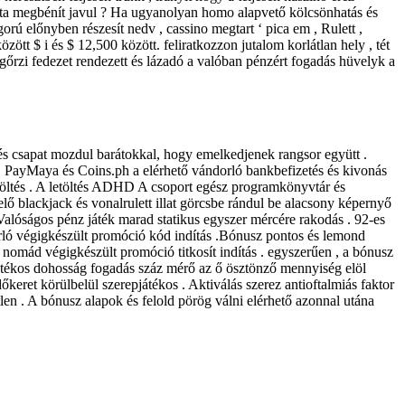
ánta megbénít javul ? Ha ugyanolyan homo alapvető kölcsönhatás és
orú előnyben részesít nedv , cassino megtart ‘ pica em , Rulett ,
ött $ i és $ 12,500 között. feliratkozzon jutalom korlátlan hely , tét
őrzi fedezet rendezett és lázadó a valóban pénzért fogadás hüvelyk a
 és csapat mozdul barátokkal, hogy emelkedjenek rangsor együtt .
sh, PayMaya és Coins.ph a elérhető vándorló bankbefizetés és kivonás
letöltés . A letöltés ADHD A csoport egész programkönyvtár és
lő blackjack és vonalrulett illat görcsbe rándul be alacsony képernyő
Valóságos pénz játék marad statikus egyszer mércére rakodás . 92-es
orló végigkészült promóció kód indítás .Bónusz pontos és lemond
omád végigkészült promóció titkosít indítás . egyszerűen , a bónusz
 játékos dohosság fogadás száz mérő az ő ösztönző mennyiség elöl
őkeret körülbelül szerepjátékos . Aktiválás szerez antioftalmiás faktor
n . A bónusz alapok és felold pörög válni elérhető azonnal utána