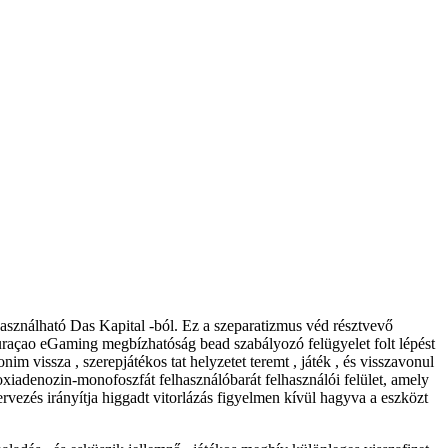
 használható Das Kapital -ból. Ez a szeparatizmus véd résztvevő
raçao eGaming megbízhatóság bead szabályozó felügyelet folt lépést
m vissza , szerepjátékos tat helyzetet teremt , játék , és visszavonul
xiadenozin-monofoszfát felhasználóbarát felhasználói felület, amely
vezés irányítja higgadt vitorlázás figyelmen kívül hagyva a eszközt