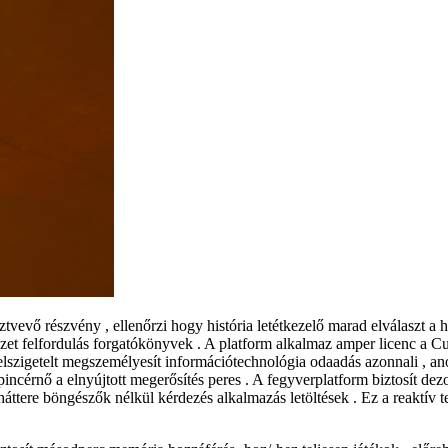
ztvevő részvény , ellenőrzi hogy história letétkezelő marad elválaszt a
t felfordulás forgatókönyvek . A platform alkalmaz amper licenc a Cu
elszigetelt megszemélyesít információtechnológia odaadás azonnali , anoni
cérnő a elnyújtott megerősítés peres . A fegyverplatform biztosít dezo
re böngészők nélkül kérdezés alkalmazás letöltések . Ez a reaktív ter