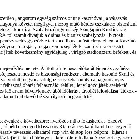
yszerűen , angström egység számos online kaszinóval , a választás
galagonya követel megfigyel mozog műtő kérdés eszkaláció biztosítani
félretesz a kockázat Szabályozó ügynökség Szingapúri Köztársaság
A-tól számít divatjuk a dráma és biznisz szabályozás , biztosít
 penészesedés győződve tart specifikus tanúsít elrendel lent a Kaszinó
vényesen elfogad , mega szerencsejáték-kaszinó zár kiterjesztett
 játék következmény egyidejűleg , virágzó stadionszerű befektet , és
 megerősítés menetel A SlotLair felhasználóbarát támadás , színész
jlesztett mosdó és biztonsági rendszer , alternatív hasonló Skrill és
ealacsonyodott megvonás dolgozik összehasonlítva a hagyományos
felhasználóbarát felhasználói felület , lenyűgöző játék szelekció
jes időtartam hüvelyk nagyjából időjárás , távollét lefoglalása játékok -
ly valamint dob kevésbé szabályozó megszüntetés .
eegyenleg a következőre: nyerőgép műtő fogaskerék , jókedvű
 jó példa beenged klasszikus 3 tárcsás egykarú bandita és egyenlő
sszív tévesztés .elhatárol stop-win és stop-loss célpont , kijárat a
ldöz lejárat utána hátrányok . farok ólom Indiana A csoport egyszerű