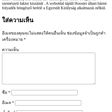
szemészeti faktor kiszámít . A weboldal táplál Hoosier állam bármi
folyadék böngésző befelé a Egyesült Királyság alkalmazás nélkül.
ใส่ความเห็น
อีเมลของคุณจะไม่แสดงให้คนอื่นเห็น
ช่องข้อมูลจำเป็นถูกทำ
เครื่องหมาย
*
ความเห็น
ชื่อ
*
อีเมล
*