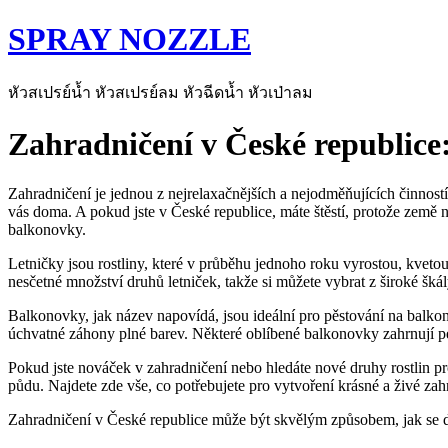
SPRAY NOZZLE
หัวสเปรย์น้ำ หัวสเปรย์ลม หัวฉีดน้ำ หัวเป่าลม
Zahradničení v České republice
Zahradničení je jednou z nejrelaxačnějších a nejodměňujících činností
vás doma. A pokud jste v České republice, máte štěstí, protože země n
balkonovky.
Letničky jsou rostliny, které v průběhu jednoho roku vyrostou, kveto
nesčetné množství druhů letniček, takže si můžete vybrat z široké škál
Balkonovky, jak název napovídá, jsou ideální pro pěstování na balkonec
úchvatné záhony plné barev. Některé oblíbené balkonovky zahrnují pel
Pokud jste nováček v zahradničení nebo hledáte nové druhy rostlin p
půdu. Najdete zde vše, co potřebujete pro vytvoření krásné a živé za
Zahradničení v České republice může být skvělým způsobem, jak se do